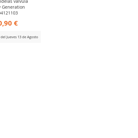
ndelas válvula
w Generation
404121103
0,90 €
r del Jueves 13 de Agosto
ADIR
RA
MPARAR