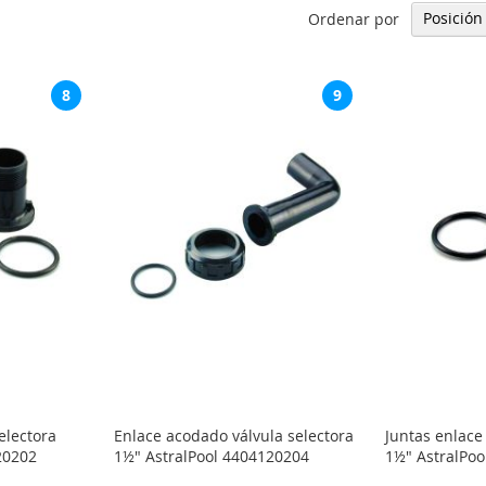
Ordenar por
8
9
electora
Enlace acodado válvula selectora
Juntas enlace 
20202
1½" AstralPool 4404120204
1½" AstralPo