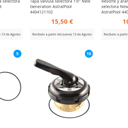
a selectora
Tapa válvula selectora 1½" New
Resorte y ara
8
Generation AstralPool
selectora Ne
4404121102
AstralPool 4
15,50 €
1
es 13 de Agosto
Recíbelo a partir del Jueves 13 de Agosto
Recíbelo a parti
AÑADIR
AÑ
Ver Producto
Ver Producto
5
10
PARA
PA
R
COMPARAR
CO