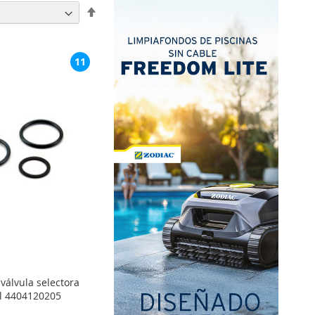
Fijar
Dirección
Descendente
11
válvula selectora
ol 4404120205