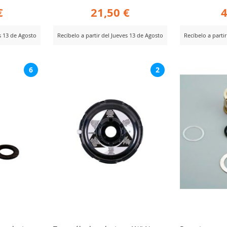
€
21,50 €
4
es 13 de Agosto
Recíbelo a partir del Jueves 13 de Agosto
Recíbelo a parti
AÑADIR
AÑ
Ver Producto
Ver Producto
6
2
PARA
PA
R
COMPARAR
CO