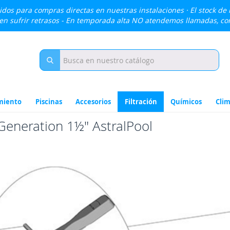
lidos para compras directas en nuestras instalaciones · El stock de
den sufrir retrasos - En temporada alta NO atendemos llamadas, c
miento
Piscinas
Accesorios
Filtración
Químicos
Clim
Generation 1½" AstralPool