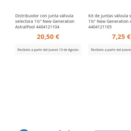
Distribuidor con junta válvula
Kit de juntas válvula 
selectora 1½" New Generation
1½" New Generation A
AstralPool 4404121104
4404121105
20,50 €
7,25 €
Recíbelo a partir del Jueves 13 de Agosto
Recíbelo a partir del Juev
AÑADIR
AÑADIR
er Producto
Ver Producto
PARA
PARA
COMPARAR
COMPARA