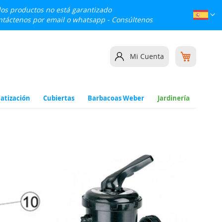
 los productos no está garantizado
Lenguaj
Esp
ontáctenos por email o whatsapp -
Consúltenos
Mi cesta
Mi Cuenta
atización
Cubiertas
Barbacoas Weber
Jardinería