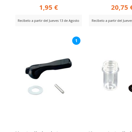
1,95 €
20,75 
Recíbelo a partir del Jueves 13 de Agosto
Recíbelo a partir del Juev
AÑADIR
AÑADIR
er Producto
Ver Producto
1
PARA
PARA
COMPARAR
COMPARA