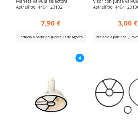
Maneta válvula selectora
Visor con junta válvul
AstralPool 4404120102
AstralPool 440412010
7,90 €
3,00 €
Recíbelo a partir del Jueves 13 de Agosto
Recíbelo a partir del Juev
AÑADIR
AÑADIR
er Producto
Ver Producto
4
PARA
PARA
COMPARAR
COMPARA