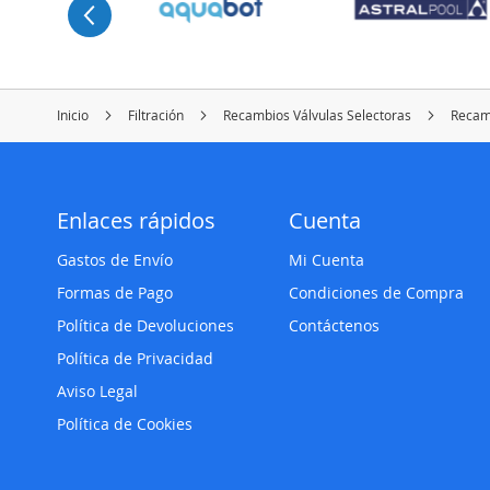
Inicio
Filtración
Recambios Válvulas Selectoras
Recamb
Enlaces rápidos
Cuenta
Gastos de Envío
Mi Cuenta
Formas de Pago
Condiciones de Compra
Política de Devoluciones
Contáctenos
Política de Privacidad
Aviso Legal
Política de Cookies