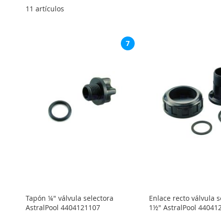
11
artículos
7
Tapón ¼" válvula selectora
Enlace recto válvula s
AstralPool 4404121107
1½" AstralPool 44041