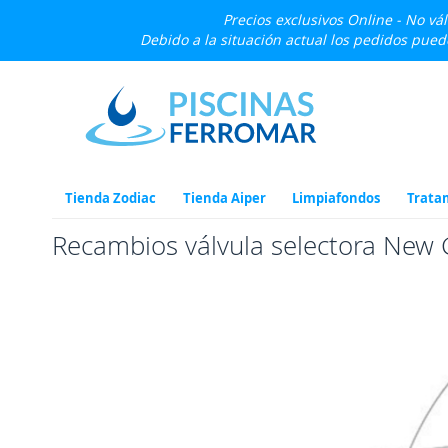
Precios exclusivos Online - No vá
Debido a la situación actual los pedidos pue
Ir
al
contenido
Tienda Zodiac
Tienda Aiper
Limpiafondos
Trata
Recambios válvula selectora New 