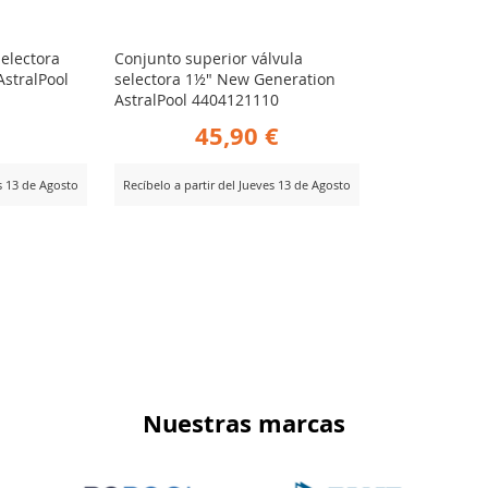
selectora
Conjunto superior válvula
stralPool
selectora 1½" New Generation
AstralPool 4404121110
45,90 €
es 13 de Agosto
Recíbelo a partir del Jueves 13 de Agosto
AÑADIR
Ver Producto
PARA
R
COMPARAR
Nuestras marcas