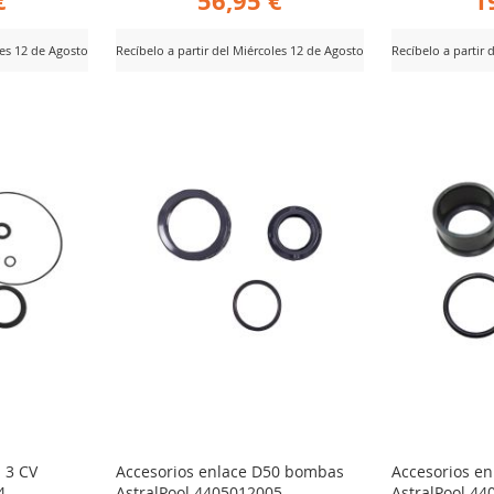
€
56,95 €
1
les 12 de Agosto
Recíbelo a partir del Miércoles 12 de Agosto
Recíbelo a partir 
AÑADIR
AÑ
Ver Producto
Ver Producto
PARA
PA
R
COMPARAR
CO
- 3 CV
Accesorios enlace D50 bombas
Accesorios e
4
AstralPool 4405012005
AstralPool 4