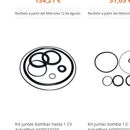
134,21 €
51,05 
Recíbelo a partir del Miércoles 12 de Agosto
Recíbelo a partir del Miérco
AÑADIR
AÑADIR
er Producto
Ver Producto
PARA
PARA
COMPARAR
COMPARA
Kit juntas bombas hasta 1 CV
Kit juntas bomba 1,5 
AstralPool 4405010103
AstralPool 440501010