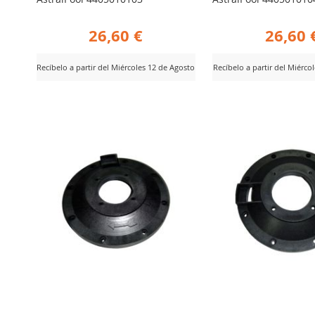
26,60 €
26,60 
Recíbelo a partir del Miércoles 12 de Agosto
Recíbelo a partir del Miérco
AÑADIR
AÑADIR
er Producto
Ver Producto
PARA
PARA
COMPARAR
COMPARA