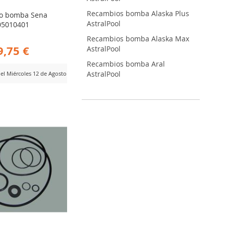
Recambios bomba Alaska Plus
tro bomba Sena
AstralPool
405010401
Recambios bomba Alaska Max
9,75 €
AstralPool
Recambios bomba Aral
AstralPool
del Miércoles 12 de Agosto
ADIR
RA
MPARAR