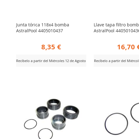
Junta tórica 118x4 bomba
Llave tapa filtro bom
AstralPool 4405010437
AstralPool 440501043
8,35 €
16,70 
Recíbelo a partir del Miércoles 12 de Agosto
Recíbelo a partir del Miérco
AÑADIR
AÑADIR
er Producto
Ver Producto
PARA
PARA
COMPARAR
COMPARA