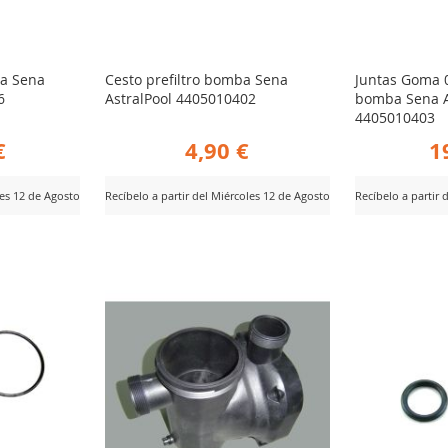
ba Sena
Cesto prefiltro bomba Sena
Juntas Goma 0
6
AstralPool 4405010402
bomba Sena A
4405010403
€
4,90 €
1
les 12 de Agosto
Recíbelo a partir del Miércoles 12 de Agosto
Recíbelo a partir 
AÑADIR
AÑ
Ver Producto
Ver Producto
PARA
PA
R
COMPARAR
CO