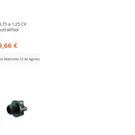
,75 a 1,25 CV
stralPool
9,66 €
del Miércoles 12 de Agosto
ADIR
RA
MPARAR