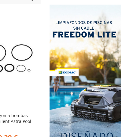
ADIR
RA
MPARAR
e goma bombas
Silent AstralPool