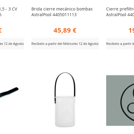
,5 - 3 CV
Brida cierre mecánico bombas
Cierre prefil
5
AstralPool 4405011113
AstralPool 4
€
45,89 €
1
les 12 de Agosto
Recíbelo a partir del Miércoles 12 de Agosto
Recíbelo a partir 
AÑADIR
AÑ
Ver Producto
Ver Producto
PARA
PA
R
COMPARAR
CO