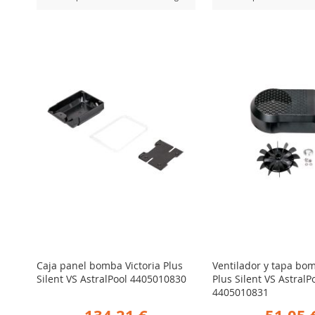
AÑADIR
AÑADIR
er Producto
Ver Producto
PARA
PARA
COMPARAR
COMPARA
Caja panel bomba Victoria Plus
Ventilador y tapa bom
Silent VS AstralPool 4405010830
Plus Silent VS AstralP
4405010831