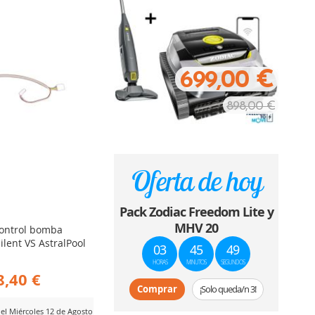
699,00 €
898,00 €
Oferta de hoy
Pack Zodiac Freedom Lite y
MHV 20
control bomba
Silent VS AstralPool
03
45
48
HORAS
MINUTOS
SEGUNDOS
8,40 €
Comprar
¡Solo queda/n 3!
del Miércoles 12 de Agosto