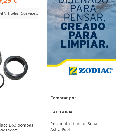
9,29 €
del Miércoles 12 de Agosto
ADIR
RA
MPARAR
Comprar por
CATEGORÍA
Recambios bomba Sena
nlace D63 bombas
AstralPool
405012007