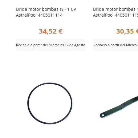
Brida motor bombas ½ - 1 CV
Brida motor bombas 1
AstralPool 4405011114
AstralPool 440501111
34,52 €
30,35 
Recíbelo a partir del Miércoles 12 de Agosto
Recíbelo a partir del Miérco
AÑADIR
AÑADIR
er Producto
Ver Producto
PARA
PARA
COMPARAR
COMPARA