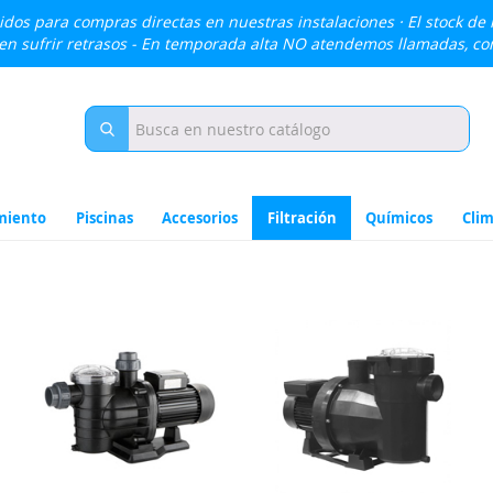
lidos para compras directas en nuestras instalaciones · El stock de
den sufrir retrasos - En temporada alta NO atendemos llamadas, c
miento
Piscinas
Accesorios
Filtración
Químicos
Clim