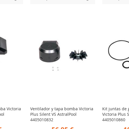
AÑADIR
AÑ
Ver Producto
Ver Producto
PARA
PA
R
COMPARAR
CO
ba Victoria
Ventilador y tapa bomba Victoria
Kit juntas d
ool
Plus Silent VS AstralPool
Victoria Plus 
4405010832
4405010860