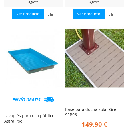
Agosto
Agosto
AÑADIR
AÑADI
Ver Producto
Ver Producto
PARA
PARA
COMPARAR
COMP
ENVÍO GRATIS
Base para ducha solar Gre
SSB96
Lavapiés para uso público
AstralPool
149,90 €