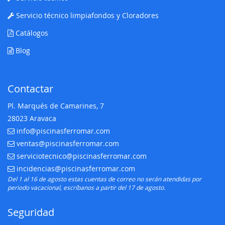
Servicio técnico limpiafondos y Cloradores
Catálogos
Blog
Contactar
Pl. Marqués de Camarines, 7
28023 Aravaca
info@piscinasferromar.com
E-mail:
ventas@piscinasferromar.com
E-mail:
serviciotecnico@piscinasferromar.com
E-mail:
incidencias@piscinasferromar.com
E-mail:
Del 1 al 16 de agosto estas cuentas de correo no serán atendidas por
periodo vacacional, escríbanos a partir del 17 de agosto.
Seguridad